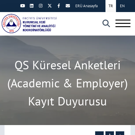
ERÜ Anasayfa
TR
EN
×
QS Küresel Anketleri
(Academic & Employer)
Kayıt Duyurusu