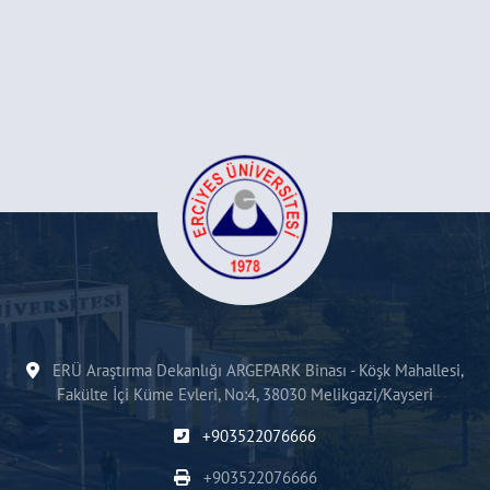
ERÜ Araştırma Dekanlığı ARGEPARK Binası - Köşk Mahallesi,
Fakülte İçi Küme Evleri, No:4, 38030 Melikgazi/Kayseri
+903522076666
+903522076666