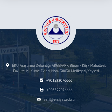
ERÜ Araştırma Dekanlığı ARGEPARK Binası - Köşk Mahallesi,
Fakülte İçi Küme Evleri, No:4, 38030 Melikgazi/Kayseri
+903522076666
+903522076666
veri@erciyes.edu.tr