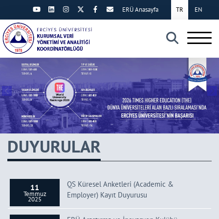
ERÜ Anasayfa
TR
EN
×
DUYURULAR
QS Küresel Anketleri (Academic &
11
Temmuz
Employer) Kayıt Duyurusu
2025