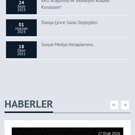
ERÜ Araştırma ve İnovasyon Kulübü
24
Ekim
Kuruluyor!
2023
Dünya Çevre Günü Söyleşileri
01
Haziran
2023
Sosyal Medya Hesaplarımız..
18
Ekim
2021
HABERLER
27 Ocak 2026