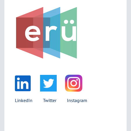
LinkedIn
T
witter
I
nstagram