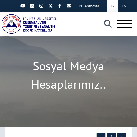
ERÜ Anasayfa
TR
EN
×
Sosyal Medya
Hesaplarımız..